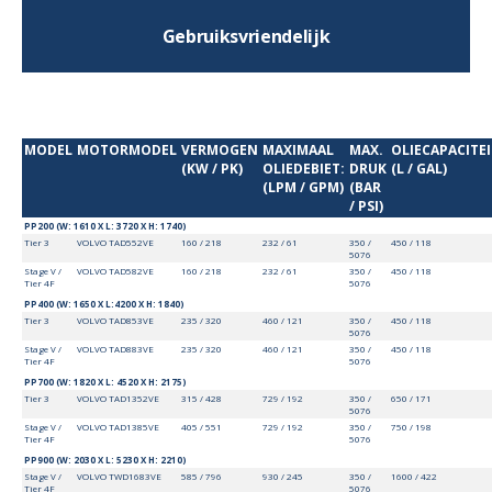
Gebruiksvriendelijk
MODEL
MOTORMODEL
VERMOGEN
MAXIMAAL
MAX.
OLIECAPACITEI
(KW / PK)
OLIEDEBIET:
DRUK
(L / GAL)
(LPM / GPM)
(BAR
/ PSI)
PP200 (W: 1610 X L: 3720 X H: 1740)
Tier 3
VOLVO TAD552VE
160 / 218
232 / 61
350 /
450 / 118
5076
Stage V /
VOLVO TAD582VE
160 / 218
232 / 61
350 /
450 / 118
Tier 4F
5076
PP400 (W: 1650 X L:4200 X H: 1840)
Tier 3
VOLVO TAD853VE
235 / 320
460 / 121
350 /
450 / 118
5076
Stage V /
VOLVO TAD883VE
235 / 320
460 / 121
350 /
450 / 118
Tier 4F
5076
PP700 (W: 1820 X L: 4520 X H: 2175)
Tier 3
VOLVO TAD1352VE
315 / 428
729 / 192
350 /
650 / 171
5076
Stage V /
VOLVO TAD1385VE
405 / 551
729 / 192
350 /
750 / 198
Tier 4F
5076
PP900 (W: 2030 X L: 5230 X H: 2210)
Stage V /
VOLVO TWD1683VE
585 / 796
930 / 245
350 /
1600 / 422
Tier 4F
5076