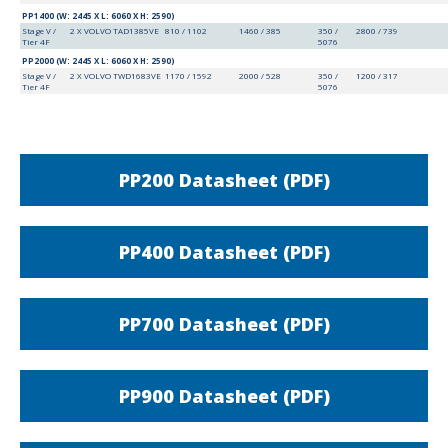
PP1400 (W: 2445 X L: 6060 X H: 2590)
Stage V /
2 X VOLVO TAD1385VE
810 / 1102
1460 / 385
350 /
2800 / 739
Tier 4F
5076
PP2000 (W: 2445 X L: 6060 X H: 2590)
Stage V /
2 X VOLVO TWD1683VE
1170 / 1592
2000 / 528
350 /
1200 / 317
Tier 4F
5076
PP200 Datasheet (PDF)
PP400 Datasheet (PDF)
PP700 Datasheet (PDF)
PP900 Datasheet (PDF)