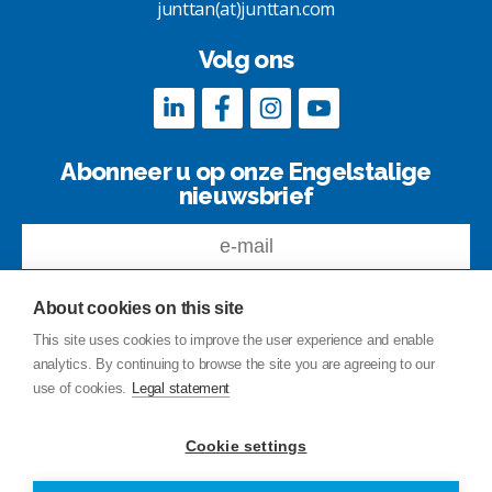
junttan(at)junttan.com
Volg ons
Abonneer u op onze Engelstalige
nieuwsbrief
About cookies on this site
This site uses cookies to improve the user experience and enable
analytics. By continuing to browse the site you are agreeing to our
Feedback
use of cookies.
Legal statement
Site index
Privacy Policy
Cookie settings
Legal notice
© Copyright Junttan Oy 2026