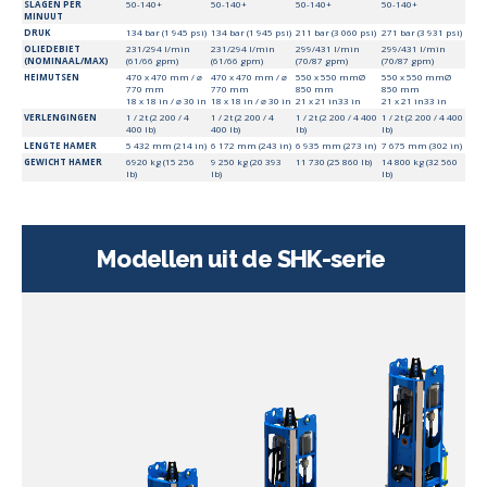
SLAGEN PER
50-140+
50-140+
50-140+
50-140+
MINUUT
DRUK
134 bar (1 945 psi)
134 bar (1 945 psi)
211 bar (3 060 psi)
271 bar (3 931 psi)
OLIEDEBIET
231/294 l/min
231/294 l/min
299/431 l/min
299/431 l/min
(NOMINAAL/MAX)
(61/66 gpm)
(61/66 gpm)
(70/87 gpm)
(70/87 gpm)
HEIMUTSEN
470 x 470 mm / ⌀
470 x 470 mm / ⌀
550 x 550 mm
Ø
550 x 550 mm
Ø
770 mm
770 mm
850 mm
850 mm
18 x 18 in / ⌀ 30 in
18 x 18 in / ⌀ 30 in
21 x 21 in
33 in
21 x 21 in
33 in
VERLENGINGEN
1 / 2t (2 200 / 4
1 / 2t (2 200 / 4
1 / 2t (2 200 / 4 400
1 / 2t (2 200 / 4 400
400 lb)
400 lb)
lb)
lb)
LENGTE HAMER
5 432 mm (214 in)
6 172 mm (243 in)
6 935 mm (273 in)
7 675 mm (302 in)
GEWICHT HAMER
6920 kg (15 256
9 250 kg (20 393
11 730 (25 860 lb)
14 800 kg (32 560
lb)
lb)
lb)
Modellen uit de SHK-serie