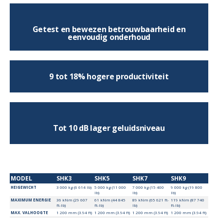
Getest en bewezen betrouwbaarheid en
eenvoudig onderhoud
9 tot 18% hogere productiviteit
Tot 10 dB lager geluidsniveau
MODEL
SHK3
SHK5
SHK7
SHK9
HEIGEWICHT
3 000 kg (6 614 lb)
5 000 kg (11 000
7 000 kg (15 400
9 000 kg (19 800
lb)
lb)
lb)
MAXIMUM ENERGIE
36 kNm (29 607
61 kNm (44 845
89 kNm (65 621 ft-
119 kNm (87 740
ft-lb)
ft-lb)
lb)
ft-lb)
MAX. VALHOOGTE
1 200 mm (3.94 ft)
1 200 mm (3.94 ft)
1 200 mm (3.94 ft)
1 200 mm (3.94 ft)