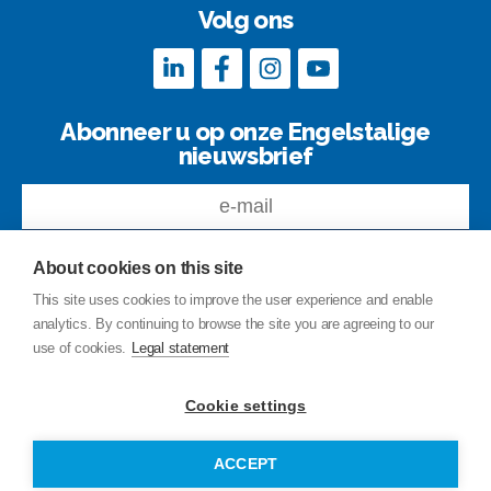
Volg ons
Abonneer u op onze Engelstalige
nieuwsbrief
About cookies on this site
This site uses cookies to improve the user experience and enable
analytics. By continuing to browse the site you are agreeing to our
Feedback
use of cookies.
Legal statement
Site index
Privacy Policy
Cookie settings
Legal notice
© Copyright Junttan Oy 2026
ACCEPT