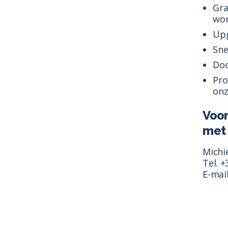
Gra
wor
Upg
Sne
Doc
Pro
onz
Voor
met 
Michi
Tel. +
E-mai