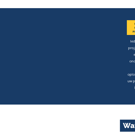
P
Ie
proj
on
oplo
uw p
Wat