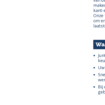
maken
kant-
Onze 
om er
laats
Waa
Jun
keu
Uw 
Sne
wen
Bij
geb