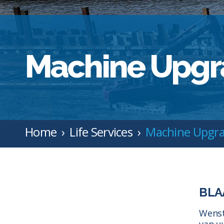
Machine Upgr
Home
Life Services
Machine Upgr
BLA
Wenst 
van u