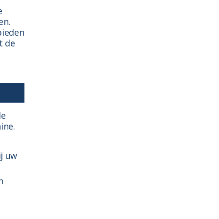
e
en.
bieden
t de
de
ine.
ij uw
n