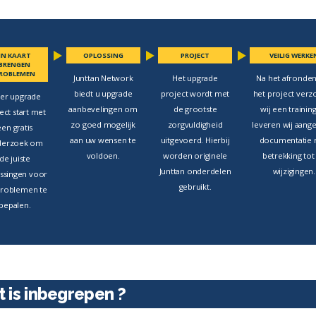
IN KAART
OPLOSSING
PROJECT
VEILIG WERKE
BRENGEN
ROBLEMEN
Junttan Network
Het upgrade
Na het afronden
biedt u upgrade
project wordt met
het project verz
der upgrade
aanbevelingen om
de grootste
wij een trainin
ect start met
zo goed mogelijk
zorgvuldigheid
leveren wij aang
een gratis
aan uw wensen te
uitgevoerd. Hierbij
documentatie 
derzoek om
voldoen.
worden originele
betrekking tot
de juiste
Junttan onderdelen
wijzigingen.
ssingen voor
gebruikt.
roblemen te
bepalen.
 is inbegrepen ?