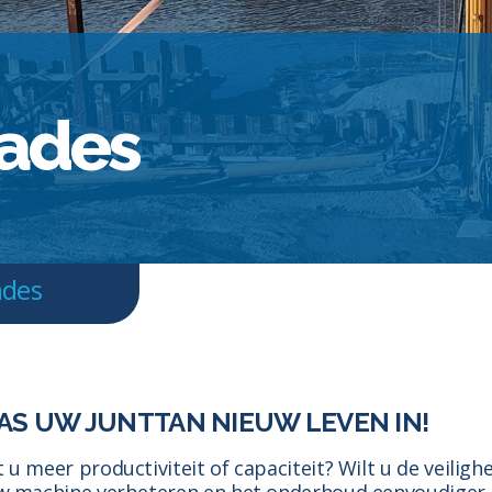
ades
ades
AS UW JUNTTAN NIEUW LEVEN IN!
u meer productiviteit of capaciteit? Wilt u de veiligh
w machine verbeteren en het onderhoud eenvoudiger