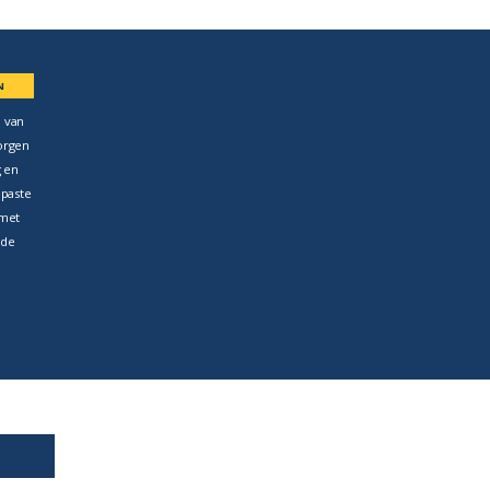
N
 van
orgen
g en
epaste
met
 de