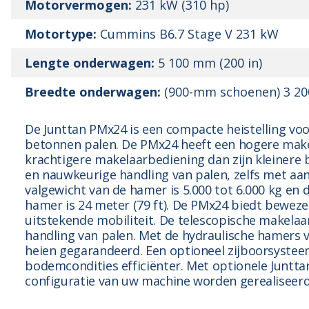
Motorvermogen:
231 kW (310 hp)
Motortype:
Cummins B6.7 Stage V 231 kW
Lengte onderwagen:
5 100 mm (200 in)
Breedte onderwagen:
(900-mm schoenen) 3 20
De Junttan PMx24 is een compacte heistelling voo
betonnen palen. De PMx24 heeft een hogere make
krachtigere makelaarbediening dan zijn kleinere 
en nauwkeurige handling van palen, zelfs met aa
valgewicht van de hamer is 5.000 tot 6.000 kg en
hamer is 24 meter (79 ft). De PMx24 biedt beweze
uitstekende mobiliteit. De telescopische makelaa
handling van palen. Met de hydraulische hamers va
heien gegarandeerd. Een optioneel zijboorsystee
bodemcondities efficiënter. Met optionele Juntt
configuratie van uw machine worden gerealiseerd