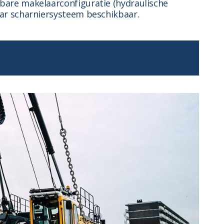
are makelaarconfiguratie (hydraulische
ar scharniersysteem beschikbaar.