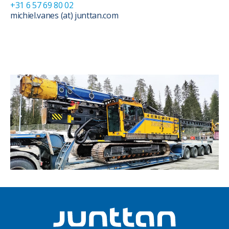
+31 6 57 69 80 02
michiel.vanes (at) junttan.com