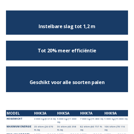
Instelbare slag tot 1,2 m
Tot 20% meer efficiëntie
Geschikt voor alle soorten palen
MODEL
HHK3A
HHK5A
HHK7A
HHK9A
HEIGEWICHT
3 000 kg (6 614 lb)
5 000 kg (11 000
7 000 kg (15 400 lb)
9 000 kg (19 800 lb)
lb)
MAXIMUM ENERGIE
35 kNm (26 070
59 kNm (43 398
82 kNm (60 757 ft-
106 kNm (78 116
ft-lb)
ft-lb)
lb)
lb)