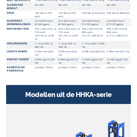
MAX. VALHOOGTE
1 200 mm (3.94 ft)
1 200 mm (3.94 ft)
1 200 mm (3.94 ft)
1 200 mm (3.94 ft)
SLAGEN PER
40–100
40–100
40–100
40–100
MINUUT
DRUK
106 bar (1 537
176 bar (2 552
183 bar (2 654 psi)
235 bar (3 408 psi)
psi)
psi)
OLIEDEBIET
231/304 l/min
231/304 l/min
293/398 l/min
293/398 l/min
(NOMINAAL/MAX)
(61/80 gpm)
(61/80 gpm)
(77/105 gpm)
(77/105 gpm)
MAX HEIMUTSEN
470 x 470 mm / ⌀
470 x 470 mm / ⌀
550 x 550 mm Ø
550 x 550 mm Ø
770 mm
770 mm
850 mm
850 mm
18 x 18 in / ⌀ 30
18 x 18 in / ⌀ 30
21 x 21 inØ 33 in
21 x 21 inØ 33 in
in
in
VERLENGINGEN
1 / 2t (2 200 / 4
1 / 2t (2 200 / 4
1 / 2t (2 200 / 4 400
–
400 lb)
400 lb)
lb)
LENGTE HAMER
5 160 mm (203
5 900 mm (232
6 640 mm (264 in)
7 380 mm (291 in)
in)
in)
GEWICHT HAMER
6 000 kg (13 228
8 400 kg (18 519
11 000 kg (24 251
13 500 kg (29 762
lb)
lb)
lb)
lb)
AANBEVOLEN
Junttan 15xCU
Junttan 15xCU
Junttan 15xCU
Junttan 15xCU
POWERPACK
Modellen uit de HHKA-serie