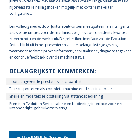
Junttan voldoet de PM5 aan de eisen van extreem lange palen en maakt
hij tevens steile hellingshoeken mogelijk met kortere makelaar
configuraties.
Een volledig nieuw, door Junttan ontworpen meetsysteem en intelligente
assistentiefuncties voor de machinist zorgen voor consistente kwaliteit
en verminderen de werkdruk. De gebruikersinterface van de Evolution
Series blinkt uit in het presenteren van de belangrijkste gegevens,
waaronder realtime procesinformatie, heivisualisatie, diagnosegegevens
en continue feedback over de machinestatus.
BELANGRIJKSTE KENMERKEN:
Toonaangevende prestaties en capaciteit
Te transporteren als complete machine en direct inzetbaar
Snelle en moeiteloze opstelling via afstandsbediening
Premium Evolution Series cabine en bedieningsinterface voor een
uitzonderlijke gebruikerservaring
Junttan PM5 Pile Driving Rig