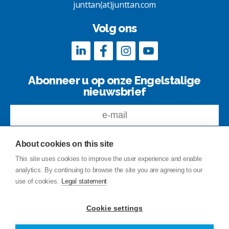
junttan(at)junttan.com
Volg ons
Abonneer u op onze Engelstalige
nieuwsbrief
About cookies on this site
This site uses cookies to improve the user experience and enable
analytics. By continuing to browse the site you are agreeing to our
Feedback
use of cookies.
Legal statement
Site index
Privacy Policy
Cookie settings
Legal notice
© Copyright Junttan Oy 2026