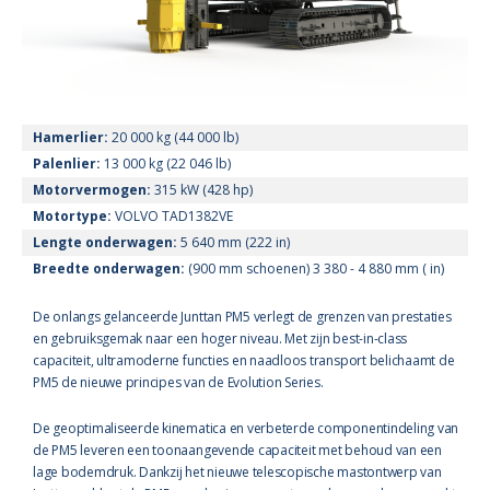
Hamerlier:
20 000 kg (44 000 lb)
Palenlier:
13 000 kg (22 046 lb)
Motorvermogen:
315 kW (428 hp)
Motortype:
VOLVO TAD1382VE
Lengte onderwagen:
5 640 mm (222 in)
Breedte onderwagen:
(900 mm schoenen) 3 380 - 4 880 mm ( in)
De onlangs gelanceerde Junttan PM5 verlegt de grenzen van prestaties
en gebruiksgemak naar een hoger niveau. Met zijn best-in-class
capaciteit, ultramoderne functies en naadloos transport belichaamt de
PM5 de nieuwe principes van de Evolution Series.
De geoptimaliseerde kinematica en verbeterde componentindeling van
de PM5 leveren een toonaangevende capaciteit met behoud van een
lage bodemdruk. Dankzij het nieuwe telescopische mastontwerp van