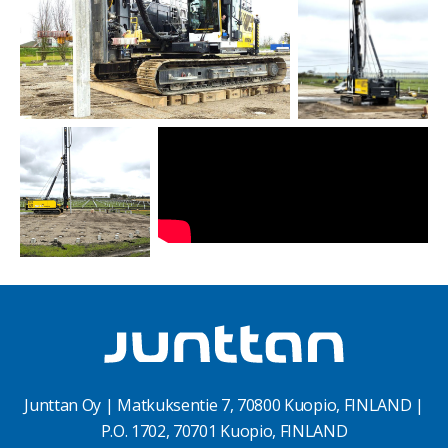
Junttan Oy | Matkuksentie 7, 70800 Kuopio, FINLAND |
P.O. 1702, 70701 Kuopio, FINLAND