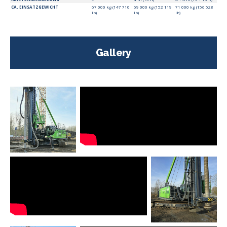
CA. EINSATZGEWICHT
67 000 kg (147 710
69 000 kg (152 119
71 000 kg (156 528
lb)
lb)
lb)
Gallery