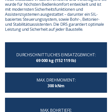
wurde für höchsten Bedienkomfort entwickelt und ist
mit modernsten Sicherheitsfunktionen und
Assistenzsystemen ausgestattet – darunter ein SIL-
basiertes Steuerungssystem, sowie Bohr-, Betonier-
und Stabilitätsassistenten. Die DR5 garantiert optimale
Leistung und Sicherheit auf jeder Baustelle.
DURCHSCHNITTLICHES EINSATZGEWICHT:
69 000 kg (152 119 lb)
MAX. DREHMOMENT:
300 kNm
MAX. BOHRTIEFE: