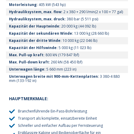
Motorleistung:
405 kW (543 hp)
Hydrauliksystem, max. flow:
2 x 380 + 290 l/min(2 x 100 + 77 gal)
Hydrauliksystem, max. druck:
380 bar (5 511 psi)
Kapazität der Hauptwinde:
20 000 kg (44 092 lb)
Kapazität der sekundären Winde:
13 000 kg (28 660 lb)
Kapazität der dritte Winde:
10 000 kg (22 046 lb)
Kapazität der Hilfswinde:
5 000 kg (11 023 lb)
Max. Pull-up kraft:
800 kN (179 847 lbf)
Max. Pull-down kraft:
260 kN (58 450 lbf)
Unterwagen länge:
5 660 mm (223 in)
Unterwagen breite mit 900-mm-Kettenplatten:
3 380-4 880
mm (133-192 in)
HAUPTMERKMALE:
Branchenführende Ein-Pass-Bohrleistung
Transport als komplette, einsatzbereite Einheit
Schneller und einfacher Aufbau per Fernsteuerung
Erstklassige Kabine und Bedienoberfläche für ein