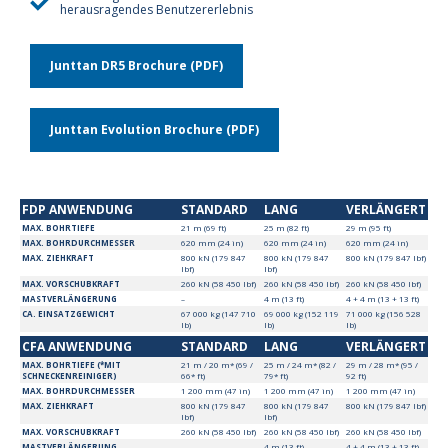
herausragendes Benutzererlebnis
Junttan DR5 Brochure (PDF)
Junttan Evolution Brochure (PDF)
FDP ANWENDUNG
STANDARD
LANG
VERLÄNGERT
MAX. BOHRTIEFE
21 m (69 ft)
25 m (82 ft)
29 m (95 ft)
MAX. BOHRDURCHMESSER
620 mm (24 in)
620 mm (24 in)
620 mm (24 in)
MAX. ZIEHKRAFT
800 kN (179 847
800 kN (179 847
800 kN (179 847 lbf)
lbf)
lbf)
MAX. VORSCHUBKRAFT
260 kN (58 450 lbf)
260 kN (58 450 lbf)
260 kN (58 450 lbf)
MASTVERLÄNGERUNG
–
4 m (13 ft)
4 + 4 m (13 + 13 ft)
CA. EINSATZGEWICHT
67 000 kg (147 710
69 000 kg (152 119
71 000 kg (156 528
lb)
lb)
lb)
CFA ANWENDUNG
STANDARD
LANG
VERLÄNGERT
MAX. BOHRTIEFE (*MIT
21 m / 20 m* (69 /
25 m / 24 m* (82 /
29 m / 28 m* (95 /
SCHNECKENREINIGER)
66* ft)
79* ft)
92 ft)
MAX. BOHRDURCHMESSER
1 200 mm (47 in)
1 200 mm (47 in)
1 200 mm (47 in)
MAX. ZIEHKRAFT
800 kN (179 847
800 kN (179 847
800 kN (179 847 lbf)
lbf)
lbf)
MAX. VORSCHUBKRAFT
260 kN (58 450 lbf)
260 kN (58 450 lbf)
260 kN (58 450 lbf)
MASTVERLÄNGERUNG
–
4 m (13 ft)
4 + 4 m (13 + 13 ft)