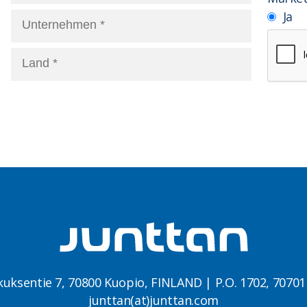
Ja
kuksentie 7, 70800 Kuopio, FINLAND | P.O. 1702, 7070
junttan(at)junttan.com