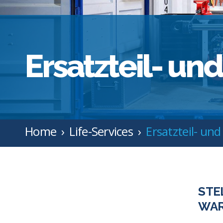
Ersatzteil- un
Home
Life-Services
Ersatzteil- un
STE
WAR