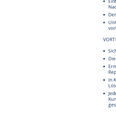
Ein
Nac
Der
Unt
vo
VORT
Sic
Die
Erm
Rep
In 
Lös
Jed
Kun
ges