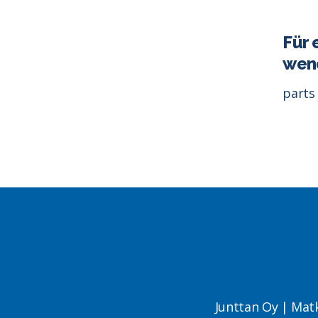
Für 
wend
parts
Junttan Oy | Mat