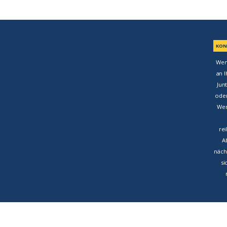
KON
Wen
an I
Jun
oder
Wer
re
A
näch
si