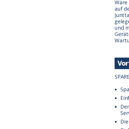
Wäre 
auf d
Juntta
gelege
und m
Gerät
Wartu
Vor
SPARE
Spa
Ein
Der
Ser
Die