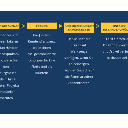
TAKTAUFNAHME
LÖSUNG
UNTERBRECHUNGSFREIE
EINFACHE
RAMMARBEITEN
BESTANDSAUFFÜ
den Sie sich
Das Junttan-
Da Sie über die
Es ist einfach,
hren lokalen
Kundendienstnetz
Teile und
Bestand zu verf
ttan-Händler
bietet Ihnen
Werkzeuge
und Artikel bei J
 das Junttan-
maßgeschneiderte
verfügen, wenn Sie
nachzubestel
k, wenn Sie
Lösungen für Ihre
sie benötigen,
den
Flotte und die
können Sie sich auf
ibungslosen
Baustelle
die Rammarbeiten
blauf Ihres
konzentrieren.
sten Projekts
cherstellen
möchten