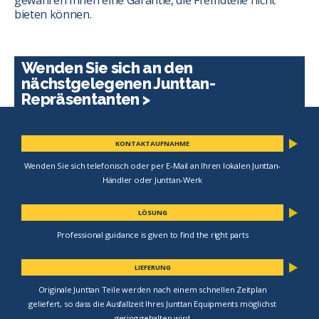
gewähren Ihnen eine Garantie, die Fremdteile nicht
bieten können.
Wenden Sie sich an den
nächstgelegenen Junttan-
Repräsentanten >
KONTAKTAUFNAHME
Wenden Sie sich telefonisch oder per E-Mail an Ihren lokalen Junttan-
Händler oder Junttan-Werk
LÖSUNG
Professional guidance is given to find the right parts
LIEFERUNG
Originale Junttan Teile werden nach einem schnellen Zeitplan
geliefert, so dass die Ausfallzeit Ihres Junttan Equipments möglichst
gering gehalten wird