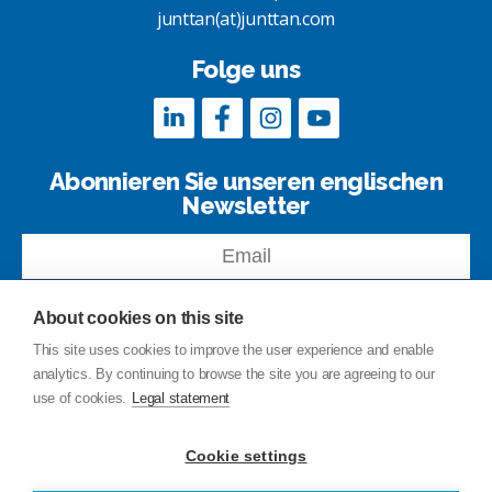
junttan(at)junttan.com
Folge uns
Abonnieren Sie unseren englischen
Newsletter
About cookies on this site
This site uses cookies to improve the user experience and enable
analytics. By continuing to browse the site you are agreeing to our
Kontakt
use of cookies.
Legal statement
Site-index
Privacy Policy
Cookie settings
Rechtliche Hinweise