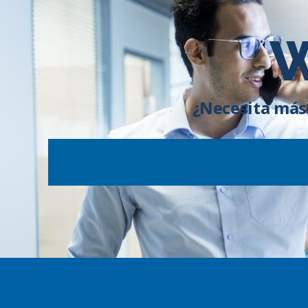
W
¿Necesita más