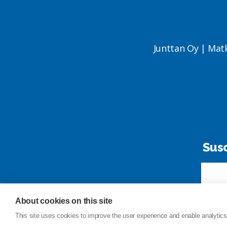
Junttan Oy | Mat
Susc
About cookies on this site
This site uses cookies to improve the user experience and enable analytics.
Contacto
Índi