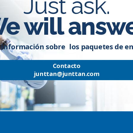
Just ask.
e will answe
 información sobre los paquetes de en
Contacto
junttan@junttan.com