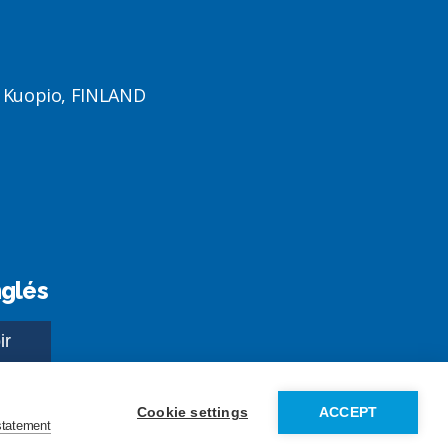
1 Kuopio, FINLAND
nglés
Cookie settings
ACCEPT
statement
ght Junttan Oy 2026