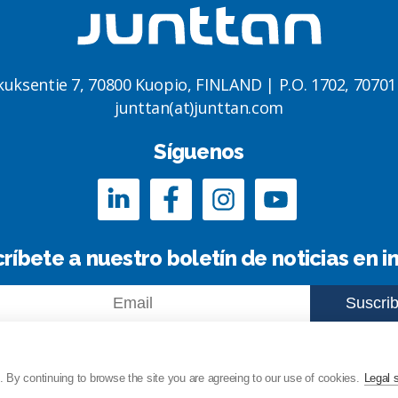
kuksentie 7, 70800 Kuopio, FINLAND | P.O. 1702, 7070
junttan(at)junttan.com
Síguenos
ríbete a nuestro boletín de noticias en i
 By continuing to browse the site you are agreeing to our use of cookies.
Legal 
ce del sitio
Privacy Policy
Aviso legal
© Copyri