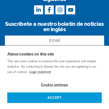
Suscríbete a nuestro boletín de noticias
en inglés
About cookies on this site
This site uses cookies to improve the user experience and enable
analytics. By continuing to browse the site you are agreeing to our
Contacto
use of cookies.
Legal statement
Índice del sitio
Privacy Policy
Cookie settings
Aviso legal
© Copyright Junttan Oy 2026
ACCEPT