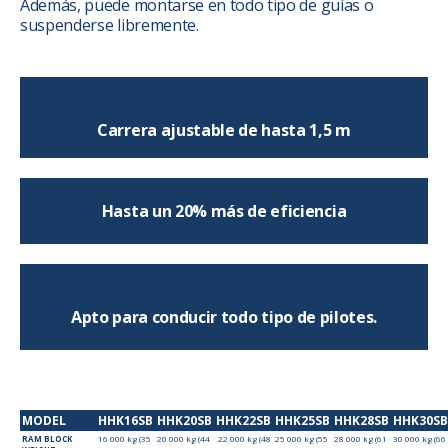
Además, puede montarse en todo tipo de guías o
suspenderse libremente.
Carrera ajustable de hasta 1,5 m
Hasta un 20% más de eficiencia
Apto para conducir todo tipo de pilotes.
MODEL
HHK16SB
HHK20SB
HHK22SB
HHK25SB
HHK28SB
HHK30SB
RAM BLOCK
16 000 kg (35
20 000 kg (44
22 000 kg (48
25 000 kg (55
28 000 kg (61
30 000 kg (66